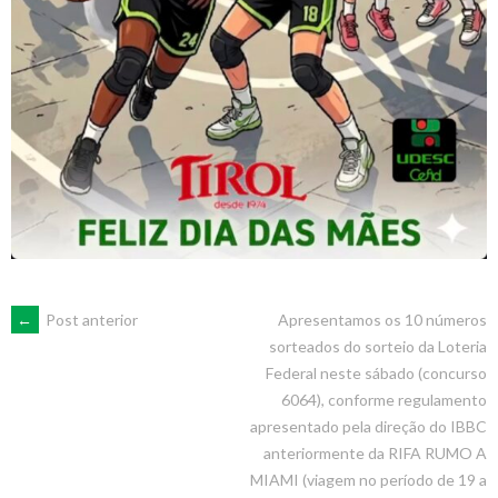
POST
←
Post anterior
Apresentamos os 10 números
sorteados do sorteio da Loteria
Federal neste sábado (concurso
NAVIGATION
6064), conforme regulamento
apresentado pela direção do IBBC
anteriormente da RIFA RUMO A
MIAMI (viagem no período de 19 a