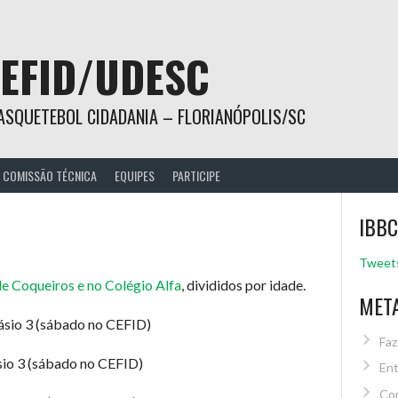
EFID/UDESC
ASQUETEBOL CIDADANIA – FLORIANÓPOLIS/SC
COMISSÃO TÉCNICA
EQUIPES
PARTICIPE
IBBC
Tweets
 Coqueiros e no Colégio Alfa
, divididos por idade.
MET
násio 3 (sábado no CEFID)
Faz
ásio 3 (sábado no CEFID)
Ent
Co