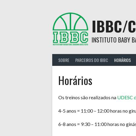
Skip
to
content
IBBC/C
INSTITUTO BABY B
SOBRE
PARCEIROS DO IBBC
HORÁRIOS
Horários
Os treinos são realizados na
UDESC de
4-5 anos = 11:00 – 12:00 horas no gi
6-8 anos = 9:30 – 11:00 horas no gin