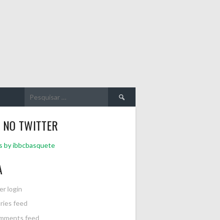
Pesquisar
por:
 NO TWITTER
 by ibbcbasquete
A
er login
ries feed
mments feed