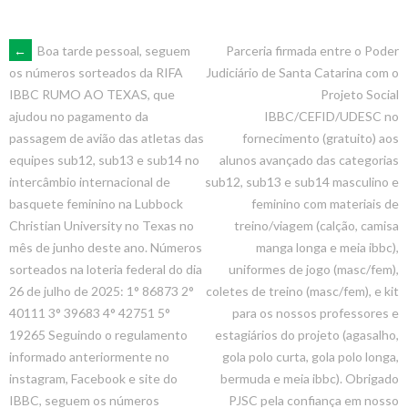
POST
←
Boa tarde pessoal, seguem
Parceria firmada entre o Poder
Judiciário de Santa Catarina com o
os números sorteados da RIFA
Projeto Social
IBBC RUMO AO TEXAS, que
NAVIGATION
IBBC/CEFID/UDESC no
ajudou no pagamento da
fornecimento (gratuito) aos
passagem de avião das atletas das
alunos avançado das categorias
equipes sub12, sub13 e sub14 no
sub12, sub13 e sub14 masculino e
intercâmbio internacional de
feminino com materiais de
basquete feminino na Lubbock
treino/viagem (calção, camisa
Christian University no Texas no
manga longa e meia ibbc),
mês de junho deste ano. Números
uniformes de jogo (masc/fem),
sorteados na loteria federal do dia
coletes de treino (masc/fem), e kit
26 de julho de 2025: 1° 86873 2°
para os nossos professores e
40111 3° 39683 4° 42751 5°
estagiários do projeto (agasalho,
19265 Seguindo o regulamento
gola polo curta, gola polo longa,
informado anteriormente no
bermuda e meia ibbc). Obrigado
instagram, Facebook e site do
PJSC pela confiança em nosso
IBBC, seguem os números