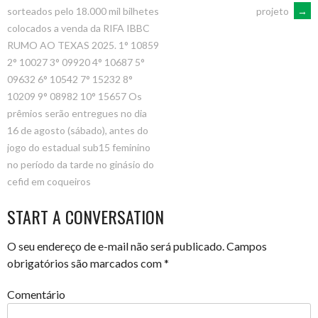
projeto
→
sorteados pelo 18.000 mil bilhetes
colocados a venda da RIFA IBBC
RUMO AO TEXAS 2025. 1° 10859
2° 10027 3° 09920 4° 10687 5°
09632 6° 10542 7° 15232 8°
10209 9° 08982 10° 15657 Os
prêmios serão entregues no dia
16 de agosto (sábado), antes do
jogo do estadual sub15 feminino
no período da tarde no ginásio do
cefid em coqueiros
START A CONVERSATION
O seu endereço de e-mail não será publicado.
Campos
obrigatórios são marcados com
*
Comentário