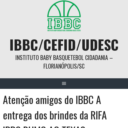
Skip
to
content
IBBC/CEFID/UDESC
INSTITUTO BABY BASQUETEBOL CIDADANIA –
FLORIANÓPOLIS/SC
Atenção amigos do IBBC A
entrega dos brindes da RIFA